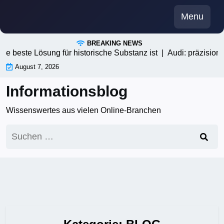
Skip
Menu
to
content
BREAKING NEWS
sung für historische Substanz ist |
Audi: präzision trifft techni
August 7, 2026
Informationsblog
Wissenswertes aus vielen Online-Branchen
Suchen
nach: