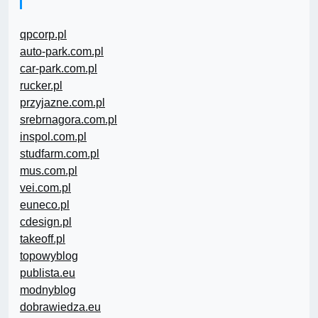
qpcorp.pl
auto-park.com.pl
car-park.com.pl
rucker.pl
przyjazne.com.pl
srebrnagora.com.pl
inspol.com.pl
studfarm.com.pl
mus.com.pl
vei.com.pl
euneco.pl
cdesign.pl
takeoff.pl
topowyblog
publista.eu
modnyblog
dobrawiedza.eu