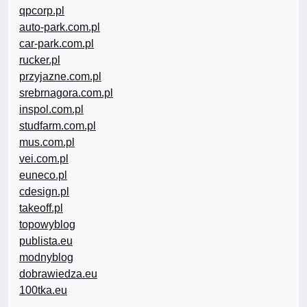
qpcorp.pl
auto-park.com.pl
car-park.com.pl
rucker.pl
przyjazne.com.pl
srebrnagora.com.pl
inspol.com.pl
studfarm.com.pl
mus.com.pl
vei.com.pl
euneco.pl
cdesign.pl
takeoff.pl
topowyblog
publista.eu
modnyblog
dobrawiedza.eu
100tka.eu